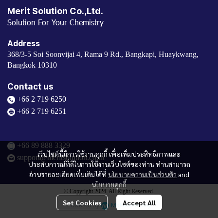
Merit Solution Co.,Ltd.
Solution For Your Chemistry
Address
368/3-5 Soi Soonvijai 4, Rama 9 Rd., Bangkapi, Huaykwang,
Bangkok 10310
Contact us
+66 2 719 6250
+66 2 719 6251
+66 89 888 3329
เว็บไซต์นี้มีการใช้งานคุกกี้ เพื่อเพิ่มประสิทธิภาพและ
support@meritsolution.co.th
ประสบการณ์ที่ดีในการใช้งานเว็บไซต์ของท่าน ท่านสามารถ
อ่านรายละเอียดเพิ่มเติมได้ที่
นโยบายความเป็นส่วนตัว
and
นโยบายคุกกี้
© Copyright 2024. All Right Reserved.
Set Cookies
Accept All
Powered By
MakeWebEasy