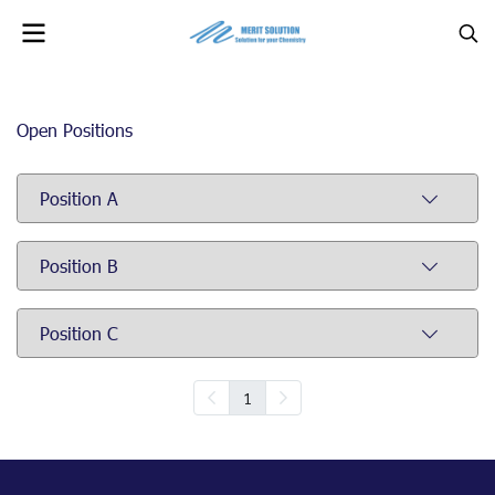
Open Positions
Position A
Position B
Position C
1